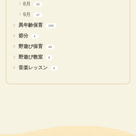
8月
55
9月
37
異年齢保育
186
節分
4
野遊び保育
49
野遊び教室
6
音楽レッスン
4