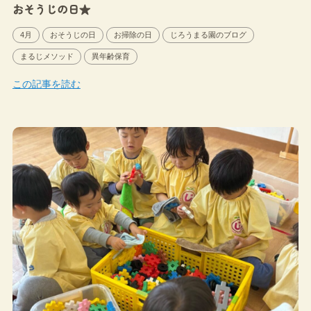
おそうじの日★
4月
おそうじの日
お掃除の日
じろうまる園のブログ
まるじメソッド
異年齢保育
この記事を読む