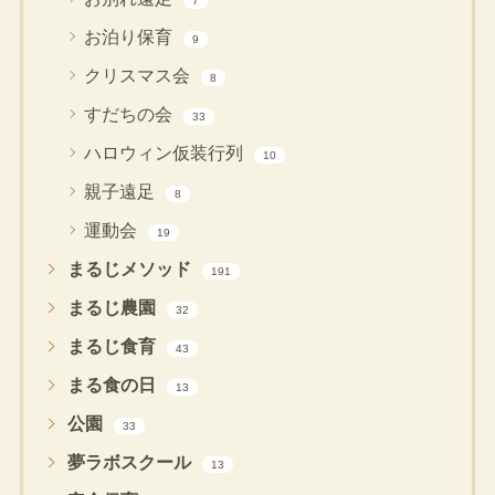
7
お泊り保育
9
クリスマス会
8
すだちの会
33
ハロウィン仮装行列
10
親子遠足
8
運動会
19
まるじメソッド
191
まるじ農園
32
まるじ食育
43
まる食の日
13
公園
33
夢ラボスクール
13