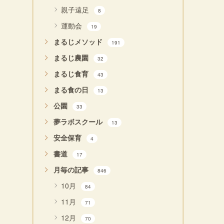
親子遠足
8
運動会
19
まるじメソッド
191
まるじ農園
32
まるじ食育
43
まる食の日
13
公園
33
夢ラボスクール
13
安全保育
4
書道
17
月毎の記事
846
10月
84
11月
71
12月
70