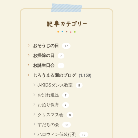
記事カテゴリー
おそうじの日
17
お掃除の日
7
お誕生日会
1
じろうまる園のブログ
(1,150)
J-KIDSダンス教室
5
お別れ遠足
7
お泊り保育
9
クリスマス会
8
すだちの会
33
ハロウィン仮装行列
10