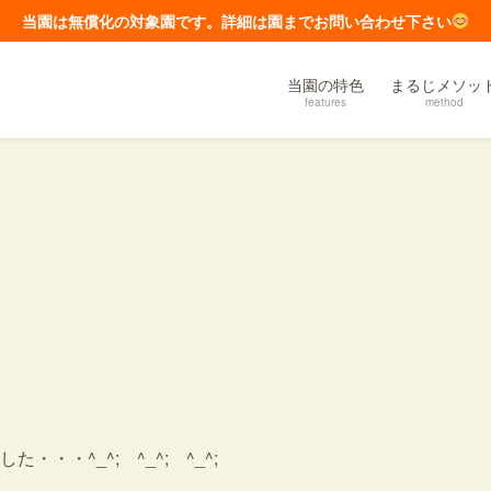
当園は無償化の対象園です。詳細は園までお問い合わせ下さい
当園の特色
まるじメソッ
features
method
・^_^; ^_^; ^_^;