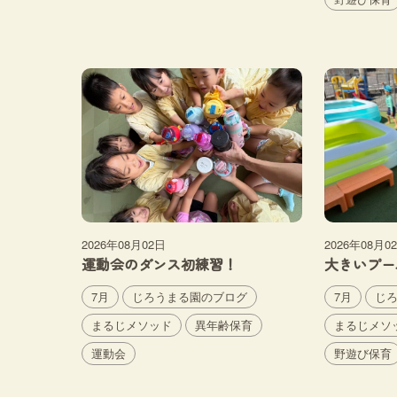
2026年08月02日
2026年08月0
運動会のダンス初練習！
大きいプー
7月
じろうまる園のブログ
7月
じ
まるじメソッド
異年齢保育
まるじメソ
運動会
野遊び保育