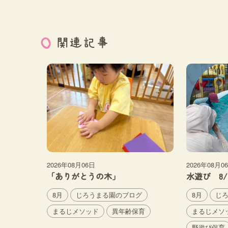
関連記事
2026年08月06日
2026年08月0
「ありがとうの木」
水遊び 8/
8月
じろうまる園のブログ
8月
じ
まるじメソッド
異年齢保育
まるじメソ
野遊び保育