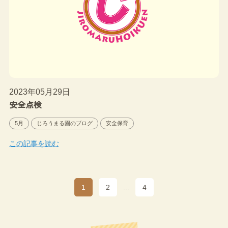
2023年05月29日
安全点検
5月
じろうまる園のブログ
安全保育
この記事を読む
1
2
...
4