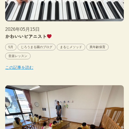
2026年05月15日
かわいいピアニスト
5月
じろうまる園のブログ
まるじメソッド
異年齢保育
音楽レッスン
この記事を読む