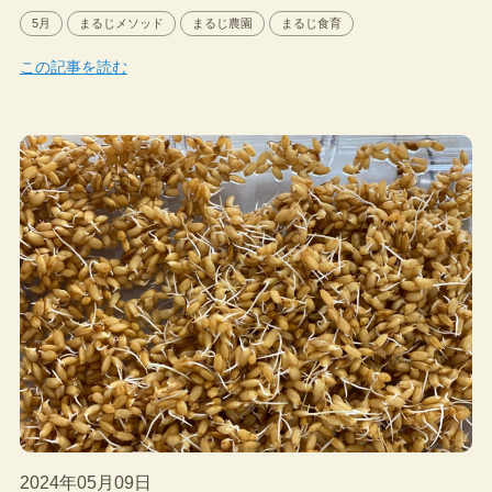
5月
まるじメソッド
まるじ農園
まるじ食育
この記事を読む
2024年05月09日