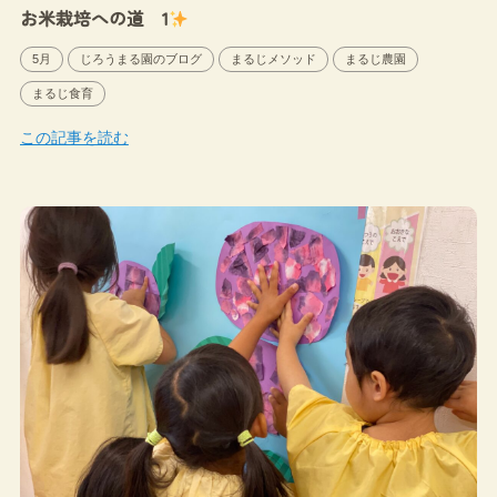
お米栽培への道 1
5月
じろうまる園のブログ
まるじメソッド
まるじ農園
まるじ食育
この記事を読む