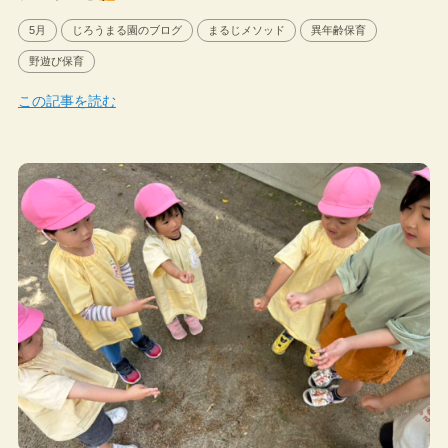
5月
じろうまる園のブログ
まるじメソッド
異年齢保育
野遊び保育
この記事を読む