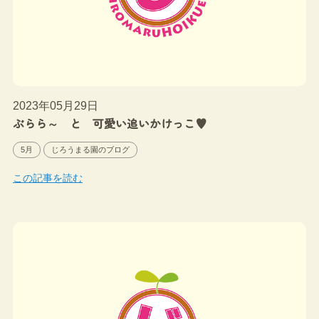
2023年05月29日
ぶらら～ と 可愛い追いかけっこ♥
5月
じろうまる園のブログ
この記事を読む