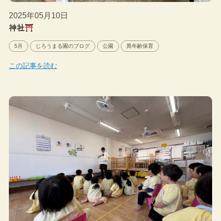
2025年05月10日
神社
5月
じろうまる園のブログ
公園
異年齢保育
この記事を読む