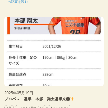
この記事を読む
2025年05月19日
プロバレー選手 本部 翔太選手来園
5月
じろうまる園のブログ
まるじメソッド