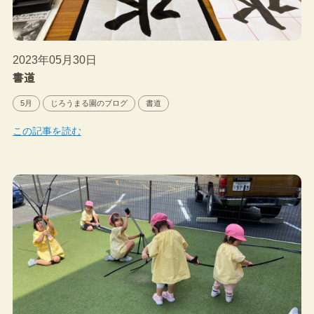
2023年05月30日
書道
5月
じろうまる園のブログ
書道
この記事を読む