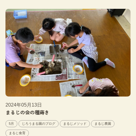
2024年05月13日
まるじの会の種蒔き
5月
じろうまる園のブログ
まるじメソッド
まるじ農園
まるじ食育