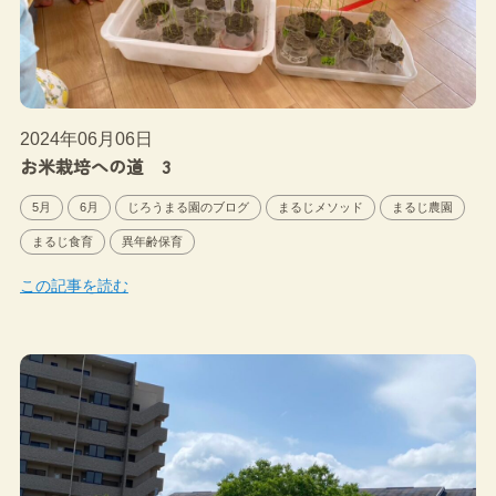
2024年06月06日
お米栽培への道 3
5月
6月
じろうまる園のブログ
まるじメソッド
まるじ農園
まるじ食育
異年齢保育
この記事を読む