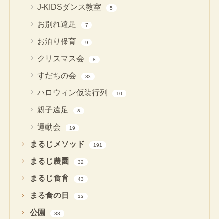
J-KIDSダンス教室
5
お別れ遠足
7
お泊り保育
9
クリスマス会
8
すだちの会
33
ハロウィン仮装行列
10
親子遠足
8
運動会
19
まるじメソッド
191
まるじ農園
32
まるじ食育
43
まる食の日
13
公園
33