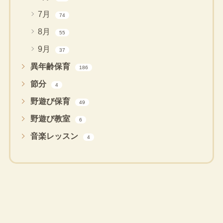
7月
74
8月
55
9月
37
異年齢保育
186
節分
4
野遊び保育
49
野遊び教室
6
音楽レッスン
4