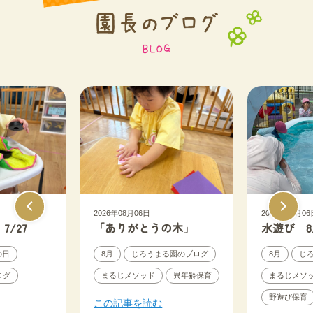
2026年08月06日
2026年08月06
/27
「ありがとうの木」
水遊び 8
の日
8月
じろうまる園のブログ
8月
じ
ログ
まるじメソッド
異年齢保育
まるじメソ
野遊び保育
この記事を読む