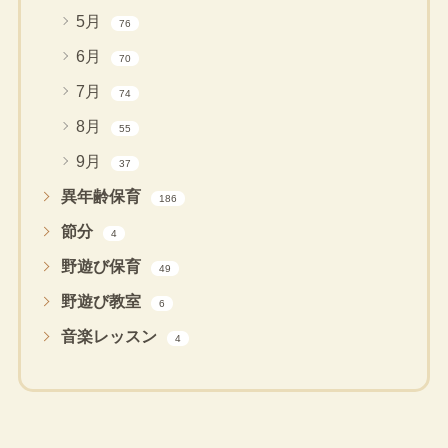
5月
76
6月
70
7月
74
8月
55
9月
37
異年齢保育
186
節分
4
野遊び保育
49
野遊び教室
6
音楽レッスン
4