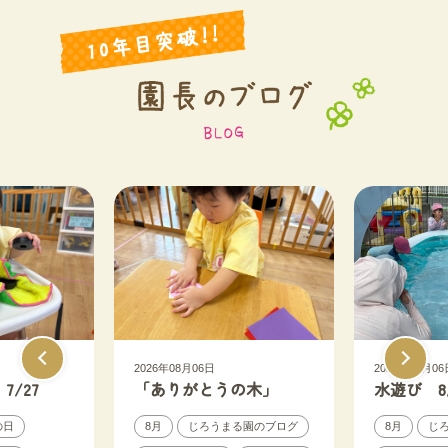
2026年08月06日
2026年08月06
/27
「ありがとうの木」
水遊び 8
の日
8月
じろうまる園のブログ
8月
じ