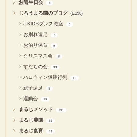
お誕生日会
1
じろうまる園のブログ
(1,150)
J-KIDSダンス教室
5
お別れ遠足
7
お泊り保育
9
クリスマス会
8
すだちの会
33
ハロウィン仮装行列
10
親子遠足
8
運動会
19
まるじメソッド
191
まるじ農園
32
まるじ食育
43