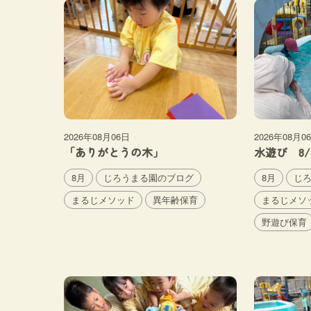
2026年08月06日
2026年08月0
「ありがとうの木」
水遊び 8/
8月
じろうまる園のブログ
8月
じ
まるじメソッド
異年齢保育
まるじメソ
野遊び保育