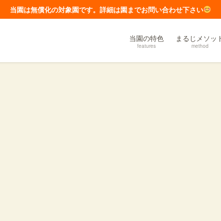
当園は無償化の対象園です。詳細は園までお問い合わせ下さい
当園の特色
まるじメソッ
features
method