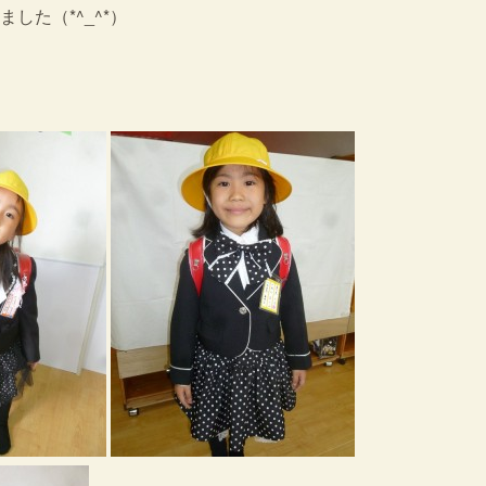
た（*^_^*）