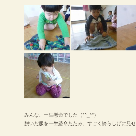
みんな、一生懸命でした（*^_^*）
脱いだ服を一生懸命たたみ、すごく誇らしげに見せに