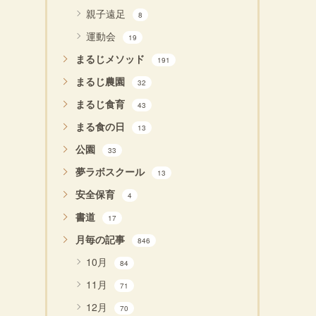
親子遠足
8
運動会
19
まるじメソッド
191
まるじ農園
32
まるじ食育
43
まる食の日
13
公園
33
夢ラボスクール
13
安全保育
4
書道
17
月毎の記事
846
10月
84
11月
71
12月
70