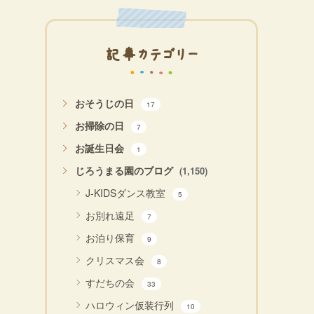
記事カテゴリー
おそうじの日
17
お掃除の日
7
お誕生日会
1
じろうまる園のブログ
(1,150)
J-KIDSダンス教室
5
お別れ遠足
7
お泊り保育
9
クリスマス会
8
すだちの会
33
ハロウィン仮装行列
10