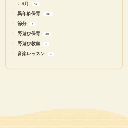
9月
37
異年齢保育
186
節分
4
野遊び保育
49
野遊び教室
6
音楽レッスン
4