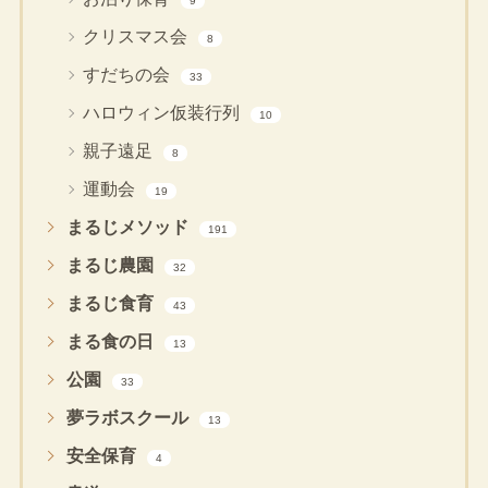
9
クリスマス会
8
すだちの会
33
ハロウィン仮装行列
10
親子遠足
8
運動会
19
まるじメソッド
191
まるじ農園
32
まるじ食育
43
まる食の日
13
公園
33
夢ラボスクール
13
安全保育
4