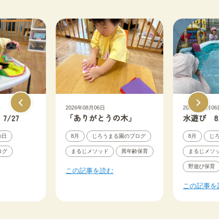
2026年08月06日
2026年08月06
/27
「ありがとうの木」
水遊び 8
の日
8月
じろうまる園のブログ
8月
じ
ログ
まるじメソッド
異年齢保育
まるじメソ
野遊び保育
この記事を読む
この記事を