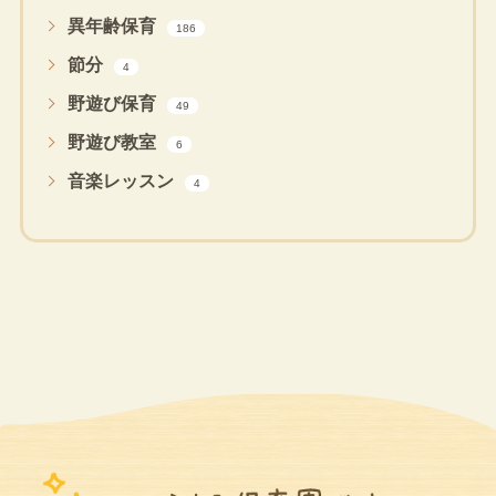
異年齢保育
186
節分
4
野遊び保育
49
野遊び教室
6
音楽レッスン
4