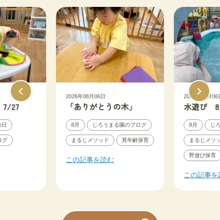
2026年08月06日
2026年08月06
/27
「ありがとうの木」
水遊び 8
の日
8月
じろうまる園のブログ
8月
じ
ログ
まるじメソッド
異年齢保育
まるじメソ
野遊び保育
この記事を読む
この記事を