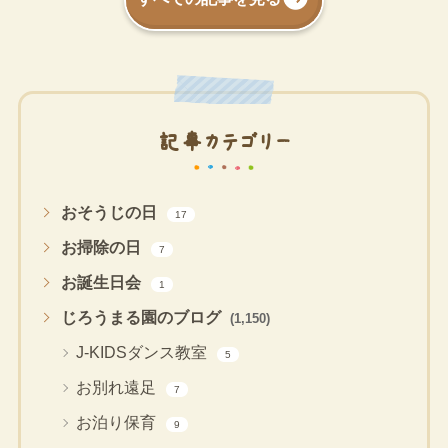
記事カテゴリー
おそうじの日
17
お掃除の日
7
お誕生日会
1
じろうまる園のブログ
(1,150)
J-KIDSダンス教室
5
お別れ遠足
7
お泊り保育
9