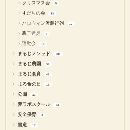
クリスマス会
8
すだちの会
33
ハロウィン仮装行列
10
親子遠足
8
運動会
19
まるじメソッド
191
まるじ農園
32
まるじ食育
43
まる食の日
13
公園
33
夢ラボスクール
13
安全保育
4
書道
17