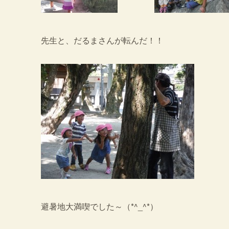
先生と、だるまさんが転んだ！！
避暑地大満喫でした～（*^_^*）