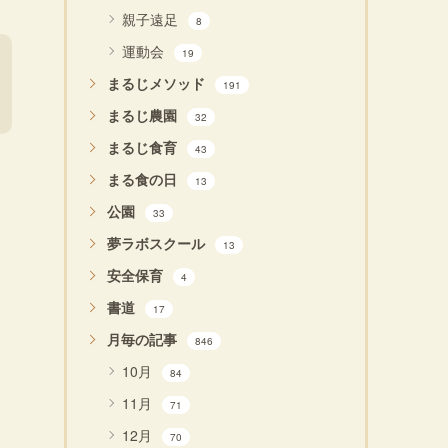
親子遠足
8
運動会
19
まるじメソッド
191
まるじ農園
32
まるじ食育
43
まる食の日
13
公園
33
夢ラボスクール
13
安全保育
4
書道
17
月毎の記事
846
10月
84
11月
71
12月
70