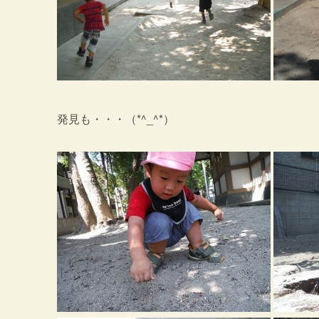
発見も・・・（*^_^*）