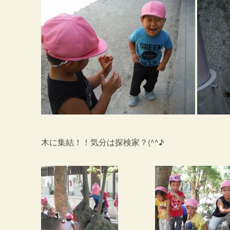
木に集結！！気分は探検家？(^^♪