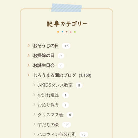
記事カテゴリー
おそうじの日
17
お掃除の日
7
お誕生日会
1
じろうまる園のブログ
(1,150)
J-KIDSダンス教室
5
お別れ遠足
7
お泊り保育
9
クリスマス会
8
すだちの会
33
ハロウィン仮装行列
10