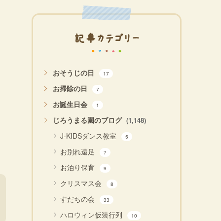
記事カテゴリー
おそうじの日
17
お掃除の日
7
お誕生日会
1
じろうまる園のブログ
(1,148)
J-KIDSダンス教室
5
お別れ遠足
7
お泊り保育
9
クリスマス会
8
すだちの会
33
ハロウィン仮装行列
10