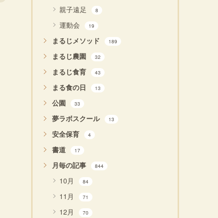
親子遠足
8
運動会
19
まるじメソッド
189
まるじ農園
32
まるじ食育
43
まる食の日
13
公園
33
夢ラボスクール
13
安全保育
4
書道
17
月毎の記事
844
10月
84
11月
71
12月
70