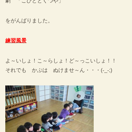
劇 「こびととくつや」
をがんばりました。
練習風景
よ～いしょ！こ～らしょ！ど～っこいしょ！！
それでも かぶは ぬけませ～ん・・・(-_-;)