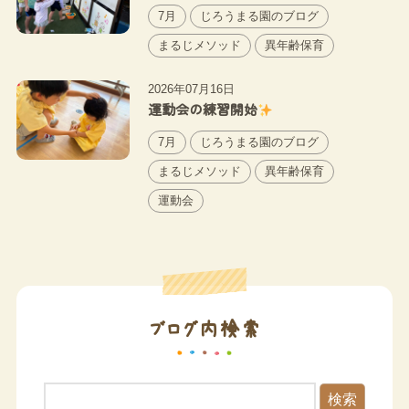
7月
じろうまる園のブログ
まるじメソッド
異年齢保育
2026年07月16日
運動会の練習開始
7月
じろうまる園のブログ
まるじメソッド
異年齢保育
運動会
ブログ内検索
検索