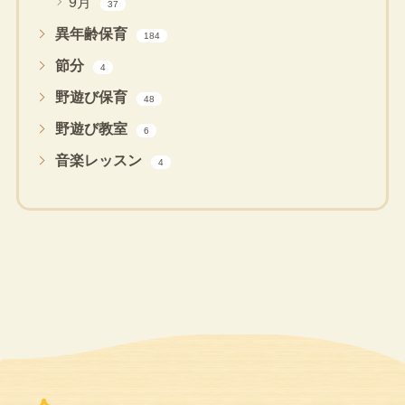
9月
37
異年齢保育
184
節分
4
野遊び保育
48
野遊び教室
6
音楽レッスン
4