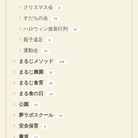
クリスマス会
8
すだちの会
33
ハロウィン仮装行列
10
親子遠足
8
運動会
19
まるじメソッド
189
まるじ農園
32
まるじ食育
43
まる食の日
13
公園
33
夢ラボスクール
13
安全保育
4
書道
17