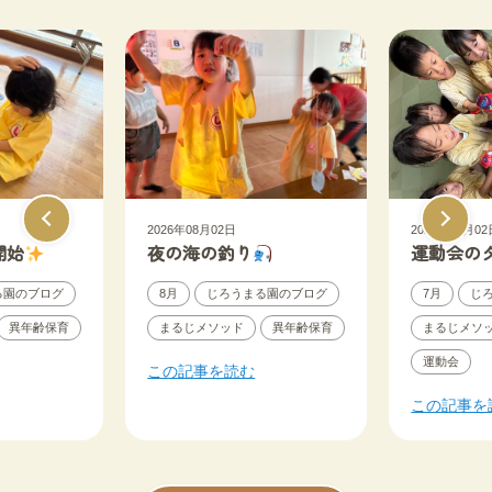
2026年08月02日
2026年08月02
開始
夜の海の釣り
運動会の
る園のブログ
8月
じろうまる園のブログ
7月
じ
異年齢保育
まるじメソッド
異年齢保育
まるじメソ
運動会
この記事を読む
この記事を