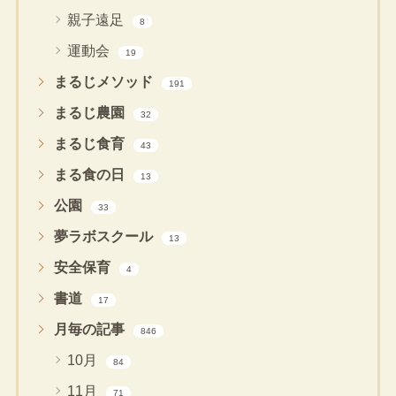
親子遠足
8
運動会
19
まるじメソッド
191
まるじ農園
32
まるじ食育
43
まる食の日
13
公園
33
夢ラボスクール
13
安全保育
4
書道
17
月毎の記事
846
10月
84
11月
71