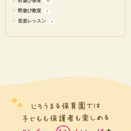
野遊び保育
49
野遊び教室
6
音楽レッスン
4