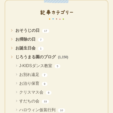
記事カテゴリー
おそうじの日
17
お掃除の日
7
お誕生日会
1
じろうまる園のブログ
(1,150)
J-KIDSダンス教室
5
お別れ遠足
7
お泊り保育
9
クリスマス会
8
すだちの会
33
ハロウィン仮装行列
10