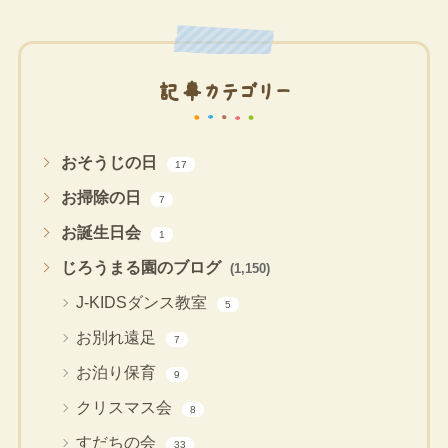
記事カテゴリー
おそうじの日
17
お掃除の日
7
お誕生日会
1
じろうまる園のブログ
(1,150)
J-KIDSダンス教室
5
お別れ遠足
7
お泊り保育
9
クリスマス会
8
すだちの会
33