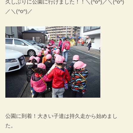
久しぶりに公園に行けました！！＼(^o^)／＼(^o^)
／＼(^o^)／
公園に到着！大きい子達は持久走から始めまし
た。