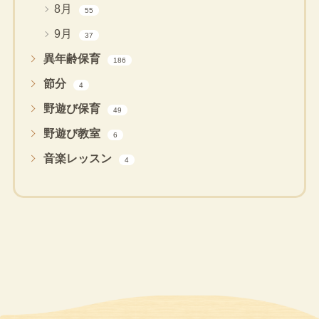
8月
55
9月
37
異年齢保育
186
節分
4
野遊び保育
49
野遊び教室
6
音楽レッスン
4