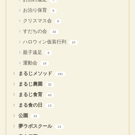
7
お泊り保育
9
クリスマス会
8
すだちの会
33
ハロウィン仮装行列
10
親子遠足
8
運動会
19
まるじメソッド
191
まるじ農園
32
まるじ食育
43
まる食の日
13
公園
33
夢ラボスクール
13