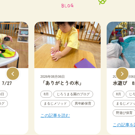
2026年08月06日
2026年08月06
/27
「ありがとうの木」
水遊び 8
の日
8月
じろうまる園のブログ
8月
じ
ログ
まるじメソッド
異年齢保育
まるじメソ
野遊び保育
この記事を読む
この記事を