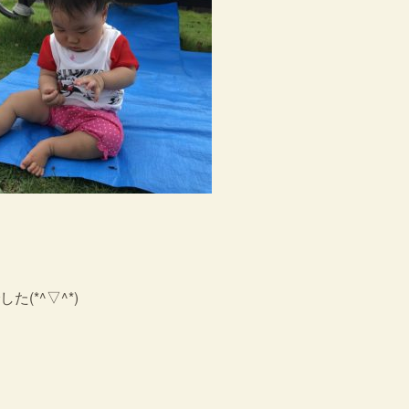
(*^▽^*)