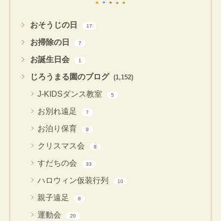
おそうじの日
17
お掃除の日
7
お誕生日会
1
じろうまる園のブログ
(1,152)
J-KIDSダンス教室
5
お別れ遠足
7
お泊り保育
9
クリスマス会
8
すだちの会
33
ハロウィン仮装行列
10
親子遠足
8
運動会
20