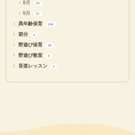
8月
53
9月
37
異年齢保育
184
節分
4
野遊び保育
48
野遊び教室
6
音楽レッスン
4