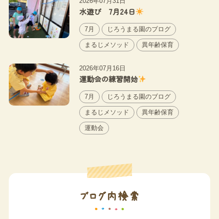
2026年07月31日
水遊び 7月24日
7月
じろうまる園のブログ
まるじメソッド
異年齢保育
2026年07月16日
運動会の練習開始
7月
じろうまる園のブログ
まるじメソッド
異年齢保育
運動会
ブログ内検索