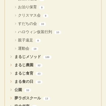
お泊り保育
9
クリスマス会
8
すだちの会
33
ハロウィン仮装行列
10
親子遠足
8
運動会
19
まるじメソッド
189
まるじ農園
32
まるじ食育
43
まる食の日
13
公園
33
夢ラボスクール
13