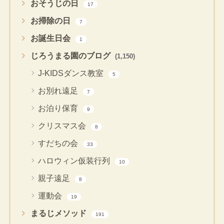
おそうじの日
17
お掃除の日
7
お誕生日会
1
じろうまる園のブログ
(1,150)
J-KIDSダンス教室
5
お別れ遠足
7
お泊り保育
9
クリスマス会
8
すだちの会
33
ハロウィン仮装行列
10
親子遠足
8
運動会
19
まるじメソッド
191