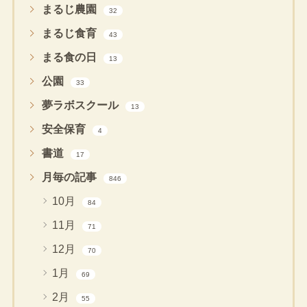
まるじ農園
32
まるじ食育
43
まる食の日
13
公園
33
夢ラボスクール
13
安全保育
4
書道
17
月毎の記事
846
10月
84
11月
71
12月
70
1月
69
2月
55