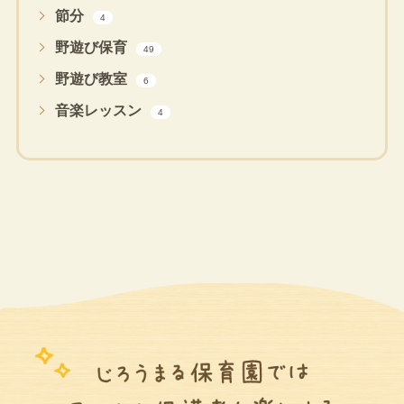
節分
4
野遊び保育
49
野遊び教室
6
音楽レッスン
4