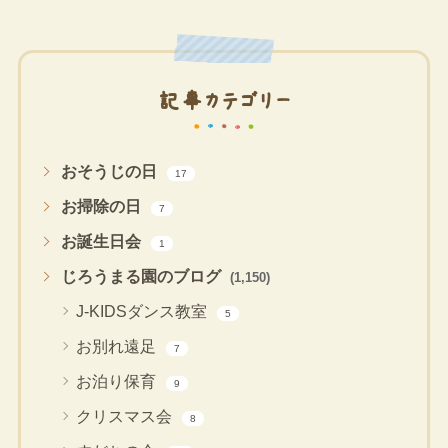
記事カテゴリー
おそうじの日
17
お掃除の日
7
お誕生日会
1
じろうまる園のブログ
(1,150)
J-KIDSダンス教室
5
お別れ遠足
7
お泊り保育
9
クリスマス会
8