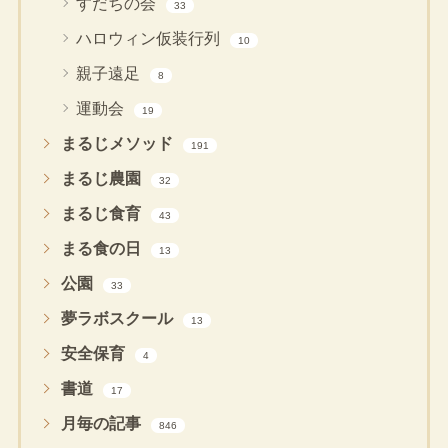
すだちの会
33
ハロウィン仮装行列
10
親子遠足
8
運動会
19
まるじメソッド
191
まるじ農園
32
まるじ食育
43
まる食の日
13
公園
33
夢ラボスクール
13
安全保育
4
書道
17
月毎の記事
846