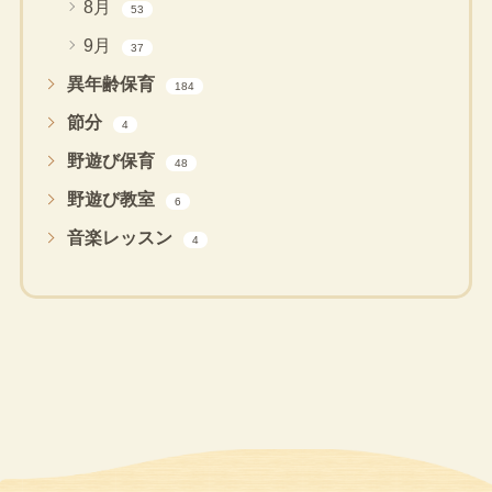
8月
53
9月
37
異年齢保育
184
節分
4
野遊び保育
48
野遊び教室
6
音楽レッスン
4