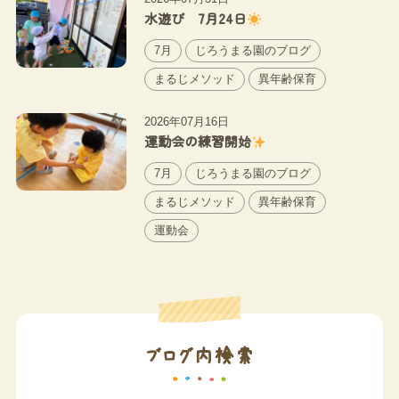
水遊び 7月24日
7月
じろうまる園のブログ
まるじメソッド
異年齢保育
2026年07月16日
運動会の練習開始
7月
じろうまる園のブログ
まるじメソッド
異年齢保育
運動会
ブログ内検索