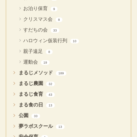
お泊り保育
9
クリスマス会
8
すだちの会
33
ハロウィン仮装行列
10
親子遠足
8
運動会
19
まるじメソッド
189
まるじ農園
32
まるじ食育
43
まる食の日
13
公園
33
夢ラボスクール
13
安全保育