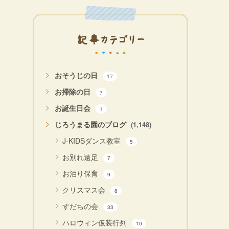
記事カテゴリー
おそうじの日
17
お掃除の日
7
お誕生日会
1
じろうまる園のブログ
(1,148)
J-KIDSダンス教室
5
お別れ遠足
7
お泊り保育
9
クリスマス会
8
すだちの会
33
ハロウィン仮装行列
10