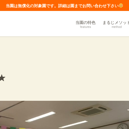
当園は無償化の対象園です。詳細は園までお問い合わせ下さい
当園の特色
まるじメソッ
features
method
★