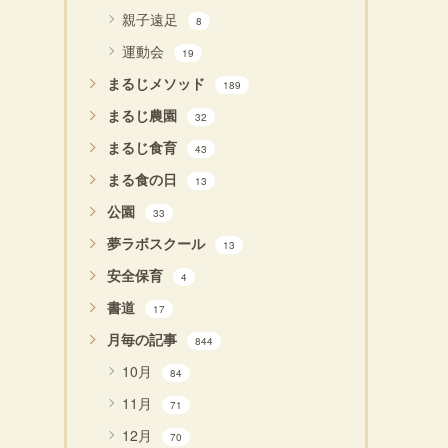
親子遠足
8
運動会
19
まるじメソッド
189
まるじ農園
32
まるじ食育
43
まる食の日
13
公園
33
夢ラボスクール
13
安全保育
4
書道
17
月毎の記事
844
10月
84
11月
71
12月
70