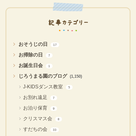
記事カテゴリー
おそうじの日
17
お掃除の日
7
お誕生日会
1
じろうまる園のブログ
(1,150)
J-KIDSダンス教室
5
お別れ遠足
7
お泊り保育
9
クリスマス会
8
すだちの会
33