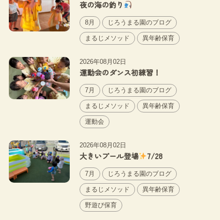
夜の海の釣り
8月
じろうまる園のブログ
まるじメソッド
異年齢保育
2026年08月02日
運動会のダンス初練習！
7月
じろうまる園のブログ
まるじメソッド
異年齢保育
運動会
2026年08月02日
大きいプール登場
7/28
7月
じろうまる園のブログ
まるじメソッド
異年齢保育
野遊び保育