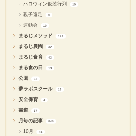
ハロウィン仮装行列
10
親子遠足
8
運動会
19
まるじメソッド
191
まるじ農園
32
まるじ食育
43
まる食の日
13
公園
33
夢ラボスクール
13
安全保育
4
書道
17
月毎の記事
846
10月
84