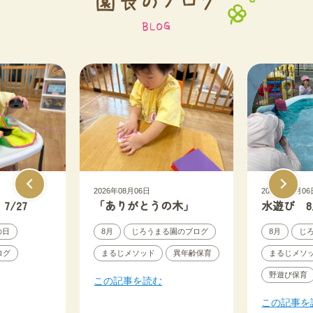
2026年08月06日
2026年08月06
/27
「ありがとうの木」
水遊び 8
の日
8月
じろうまる園のブログ
8月
じ
ログ
まるじメソッド
異年齢保育
まるじメソ
野遊び保育
この記事を読む
この記事を