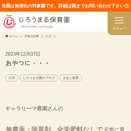
当園は無償化の対象園です。詳細は園までお問い合わせ下さい
ホーム
月毎の記事
11月
2023年12月07日
おやつに・・・
11月
じろうまる園のブログ
まるじ食育
ギャラリーマ農園さんの
無農薬・除草剤、化学肥料なしで
元気に育