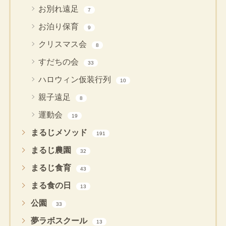
お別れ遠足
7
お泊り保育
9
クリスマス会
8
すだちの会
33
ハロウィン仮装行列
10
親子遠足
8
運動会
19
まるじメソッド
191
まるじ農園
32
まるじ食育
43
まる食の日
13
公園
33
夢ラボスクール
13