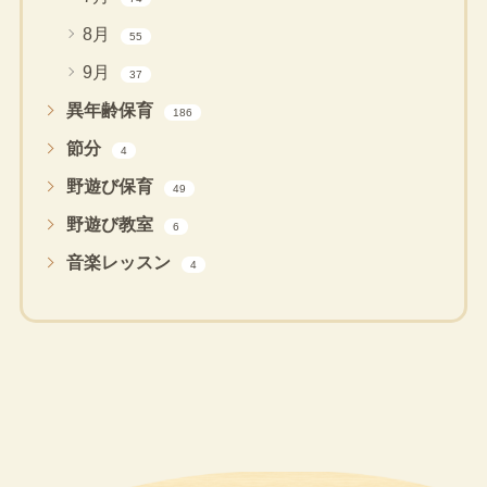
8月
55
9月
37
異年齢保育
186
節分
4
野遊び保育
49
野遊び教室
6
音楽レッスン
4