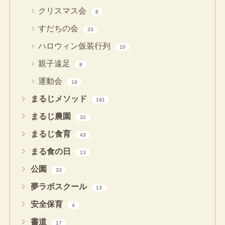
クリスマス会
8
すだちの会
33
ハロウィン仮装行列
10
親子遠足
8
運動会
19
まるじメソッド
191
まるじ農園
32
まるじ食育
43
まる食の日
13
公園
33
夢ラボスクール
13
安全保育
4
書道
17