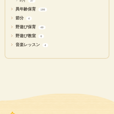
9月
37
異年齢保育
186
節分
4
野遊び保育
49
野遊び教室
6
音楽レッスン
4