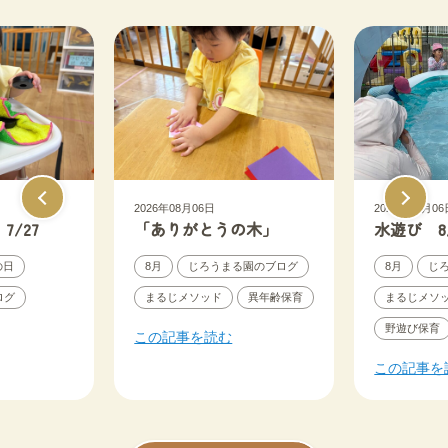
2026年08月06日
2026年08月06
/27
「ありがとうの木」
水遊び 8
の日
8月
じろうまる園のブログ
8月
じ
ログ
まるじメソッド
異年齢保育
まるじメソ
野遊び保育
この記事を読む
この記事を