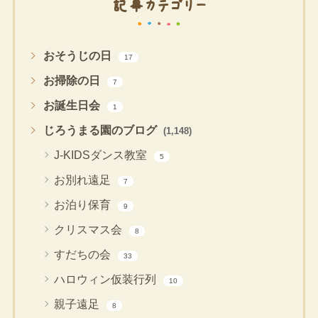
記事カテゴリー
おそうじの日
17
お掃除の日
7
お誕生日会
1
じろうまる園のブログ
(1,148)
J-KIDSダンス教室
5
お別れ遠足
7
お泊り保育
9
クリスマス会
8
すだちの会
33
ハロウィン仮装行列
10
親子遠足
8