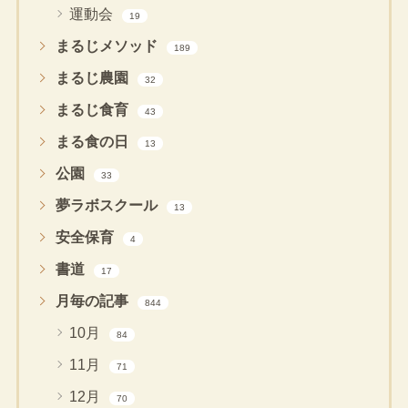
運動会
19
まるじメソッド
189
まるじ農園
32
まるじ食育
43
まる食の日
13
公園
33
夢ラボスクール
13
安全保育
4
書道
17
月毎の記事
844
10月
84
11月
71
12月
70