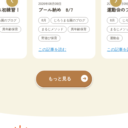
2026年08月09日
2026年08月09
ス初練習！
プール納め 8/7
運動会の
る園のブログ
8月
じろうまる園のブログ
8月
じ
異年齢保育
まるじメソッド
異年齢保育
まるじメソ
野遊び保育
運動会
この記事を読む
この記事を
もっと見る