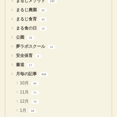
まるじメソッド
193
まるじ農園
32
まるじ食育
43
まる食の日
13
公園
33
夢ラボスクール
13
安全保育
4
書道
17
月毎の記事
848
10月
84
11月
71
12月
70
1月
69