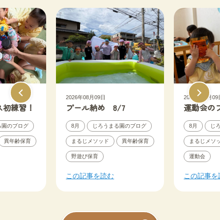
2026年08月09日
2026年08月09
ス初練習！
プール納め 8/7
運動会の
る園のブログ
8月
じろうまる園のブログ
8月
じ
異年齢保育
まるじメソッド
異年齢保育
まるじメソ
野遊び保育
運動会
この記事を読む
この記事を