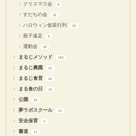
クリスマス会
8
すだちの会
33
ハロウィン仮装行列
10
親子遠足
8
運動会
20
まるじメソッド
193
まるじ農園
32
まるじ食育
43
まる食の日
13
公園
33
夢ラボスクール
13
安全保育
4
書道
17