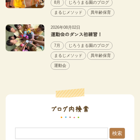
8月
じろうまる園のブログ
まるじメソッド
異年齢保育
2026年08月02日
運動会のダンス初練習！
7月
じろうまる園のブログ
まるじメソッド
異年齢保育
運動会
ブログ内検索
検索