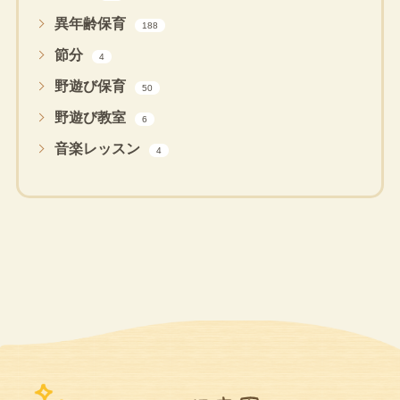
異年齢保育
188
節分
4
野遊び保育
50
野遊び教室
6
音楽レッスン
4