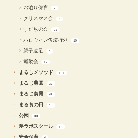
お泊り保育
9
クリスマス会
8
すだちの会
33
ハロウィン仮装行列
10
親子遠足
8
運動会
19
まるじメソッド
191
まるじ農園
32
まるじ食育
43
まる食の日
13
公園
33
夢ラボスクール
13
安全保育
4