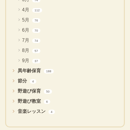
74
4月
112
5月
76
6月
70
7月
74
8月
57
9月
37
異年齢保育
188
節分
4
野遊び保育
50
野遊び教室
6
音楽レッスン
4