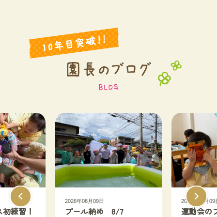
2026年08月09日
2026年08月09
ス初練習！
プール納め 8/7
運動会の