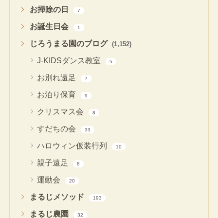
お掃除の日
7
お誕生日会
1
じろうまる園のブログ
(1,152)
J-KIDSダンス教室
5
お別れ遠足
7
お泊り保育
9
クリスマス会
8
すだちの会
33
ハロウィン仮装行列
10
親子遠足
8
運動会
20
まるじメソッド
193
まるじ農園
32