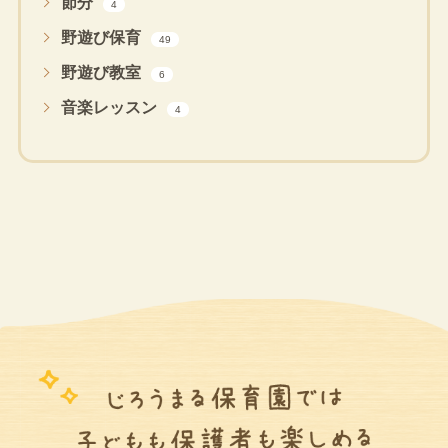
節分
4
野遊び保育
49
野遊び教室
6
音楽レッスン
4