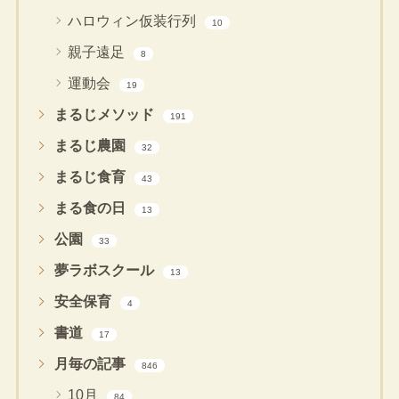
ハロウィン仮装行列
10
親子遠足
8
運動会
19
まるじメソッド
191
まるじ農園
32
まるじ食育
43
まる食の日
13
公園
33
夢ラボスクール
13
安全保育
4
書道
17
月毎の記事
846
10月
84