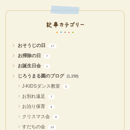
記事カテゴリー
おそうじの日
17
お掃除の日
7
お誕生日会
1
じろうまる園のブログ
(1,150)
J-KIDSダンス教室
5
お別れ遠足
7
お泊り保育
9
クリスマス会
8
すだちの会
33