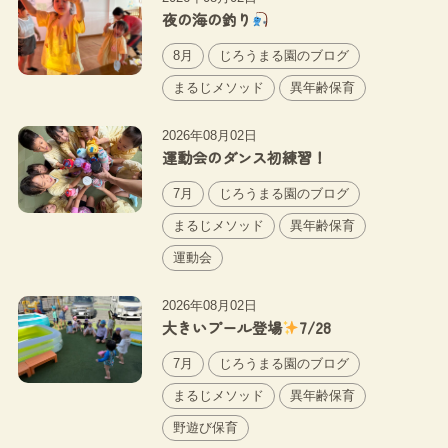
夜の海の釣り
8月
じろうまる園のブログ
まるじメソッド
異年齢保育
2026年08月02日
運動会のダンス初練習！
7月
じろうまる園のブログ
まるじメソッド
異年齢保育
運動会
2026年08月02日
大きいプール登場
7/28
7月
じろうまる園のブログ
まるじメソッド
異年齢保育
野遊び保育