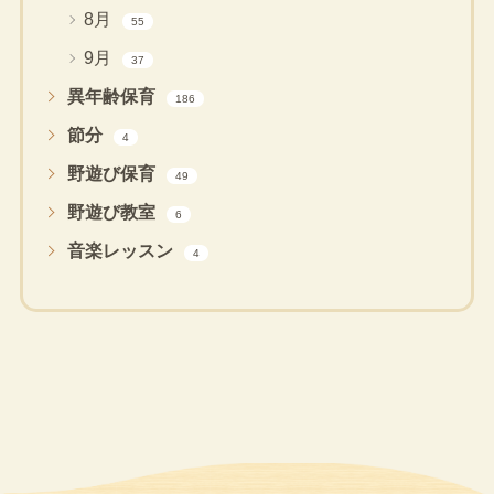
8月
55
9月
37
異年齢保育
186
節分
4
野遊び保育
49
野遊び教室
6
音楽レッスン
4