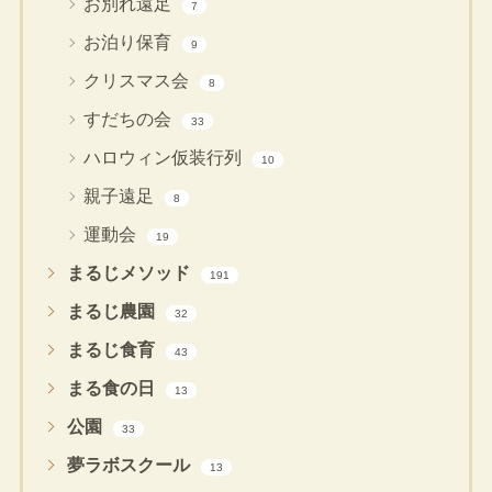
お別れ遠足
7
お泊り保育
9
クリスマス会
8
すだちの会
33
ハロウィン仮装行列
10
親子遠足
8
運動会
19
まるじメソッド
191
まるじ農園
32
まるじ食育
43
まる食の日
13
公園
33
夢ラボスクール
13