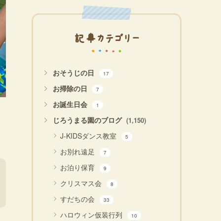
記事カテゴリー
おそうじの日
17
お掃除の日
7
お誕生日会
1
じろうまる園のブログ
(1,150)
J-KIDSダンス教室
5
お別れ遠足
7
お泊り保育
9
クリスマス会
8
すだちの会
33
ハロウィン仮装行列
10