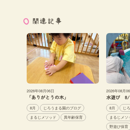
関連記事
2026年08月06日
2026年08月0
「ありがとうの木」
水遊び 8/
8月
じろうまる園のブログ
8月
じ
まるじメソッド
異年齢保育
まるじメソ
野遊び保育