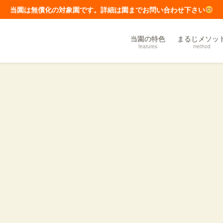
当園は無償化の対象園です。詳細は園までお問い合わせ下さい
当園の特色
まるじメソッ
features
method