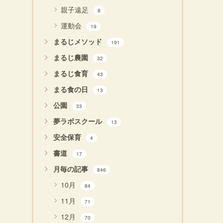
親子遠足
8
運動会
19
まるじメソッド
191
まるじ農園
32
まるじ食育
43
まる食の日
13
公園
33
夢ラボスクール
13
安全保育
4
書道
17
月毎の記事
846
10月
84
11月
71
12月
70