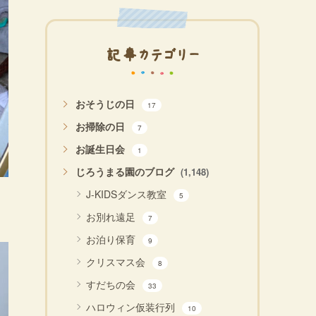
記事カテゴリー
おそうじの日
17
お掃除の日
7
お誕生日会
1
じろうまる園のブログ
(1,148)
J-KIDSダンス教室
5
お別れ遠足
7
お泊り保育
9
クリスマス会
8
すだちの会
33
ハロウィン仮装行列
10