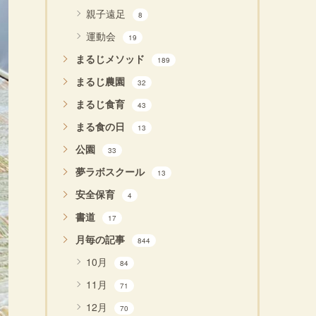
親子遠足
8
運動会
19
まるじメソッド
189
まるじ農園
32
まるじ食育
43
まる食の日
13
公園
33
夢ラボスクール
13
安全保育
4
書道
17
月毎の記事
844
10月
84
11月
71
12月
70