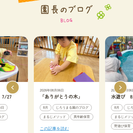
2026年08月06日
2026年08月06
/27
「ありがとうの木」
水遊び 8
の日
8月
じろうまる園のブログ
8月
じ
ログ
まるじメソッド
異年齢保育
まるじメソ
野遊び保育
この記事を読む