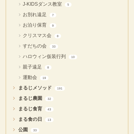
J-KIDSダンス教室
5
お別れ遠足
7
お泊り保育
9
クリスマス会
8
すだちの会
33
ハロウィン仮装行列
10
親子遠足
8
運動会
19
まるじメソッド
191
まるじ農園
32
まるじ食育
43
まる食の日
13
公園
33