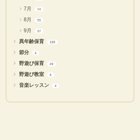
7月
74
8月
55
9月
37
異年齢保育
186
節分
4
野遊び保育
49
野遊び教室
6
音楽レッスン
4