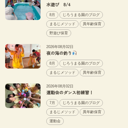
水遊び 8/4
8月
じろうまる園のブログ
まるじメソッド
異年齢保育
野遊び保育
2026年08月02日
夜の海の釣り
8月
じろうまる園のブログ
まるじメソッド
異年齢保育
2026年08月02日
運動会のダンス初練習！
7月
じろうまる園のブログ
まるじメソッド
異年齢保育
運動会