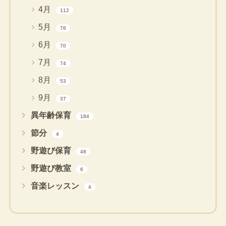
4月
112
5月
76
6月
70
7月
74
8月
53
9月
37
異年齢保育
184
節分
4
野遊び保育
48
野遊び教室
6
音楽レッスン
4