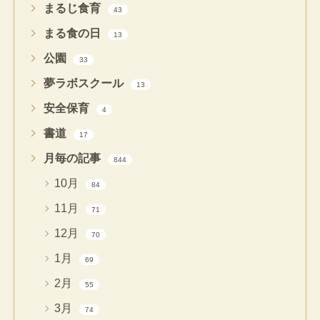
まるじ食育
43
まる食の日
13
公園
33
夢ラボスクール
13
安全保育
4
書道
17
月毎の記事
844
10月
84
11月
71
12月
70
1月
69
2月
55
3月
74