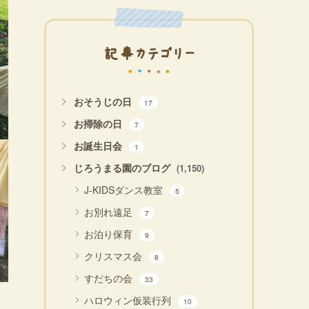
記事カテゴリー
おそうじの日
17
お掃除の日
7
お誕生日会
1
じろうまる園のブログ
(1,150)
J-KIDSダンス教室
5
お別れ遠足
7
お泊り保育
9
クリスマス会
8
すだちの会
33
ハロウィン仮装行列
10