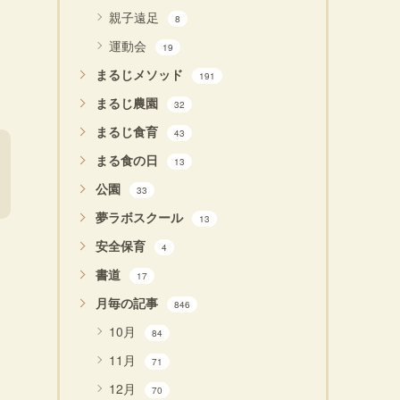
親子遠足
8
運動会
19
まるじメソッド
191
まるじ農園
32
まるじ食育
43
まる食の日
13
公園
33
夢ラボスクール
13
安全保育
4
書道
17
月毎の記事
846
10月
84
11月
71
12月
70