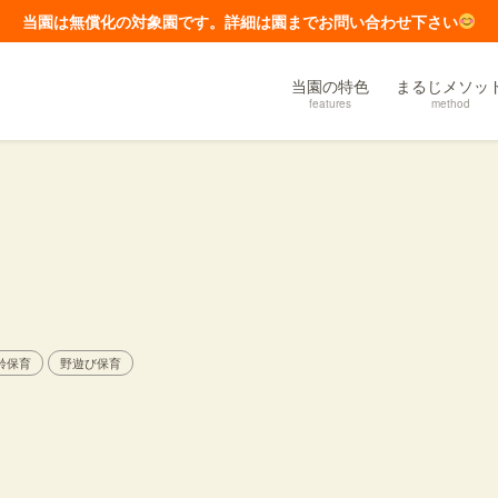
当園は無償化の対象園です。詳細は園までお問い合わせ下さい
当園の特色
まるじメソッ
features
method
齢保育
野遊び保育