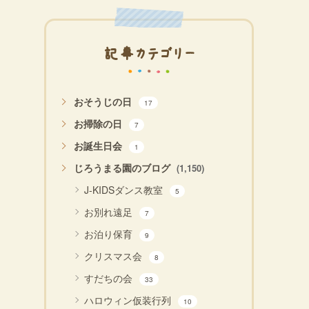
記事カテゴリー
おそうじの日
17
お掃除の日
7
お誕生日会
1
じろうまる園のブログ
(1,150)
J-KIDSダンス教室
5
お別れ遠足
7
お泊り保育
9
クリスマス会
8
すだちの会
33
ハロウィン仮装行列
10