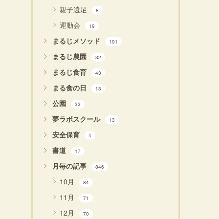
親子遠足
8
運動会
19
まるじメソッド
191
まるじ農園
32
まるじ食育
43
まる食の日
13
公園
33
夢ラボスクール
13
安全保育
4
書道
17
月毎の記事
846
10月
84
11月
71
12月
70