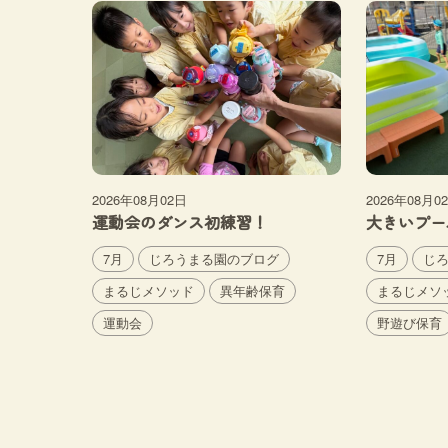
2026年08月02日
2026年08月0
運動会のダンス初練習！
大きいプー
7月
じろうまる園のブログ
7月
じ
まるじメソッド
異年齢保育
まるじメソ
運動会
野遊び保育