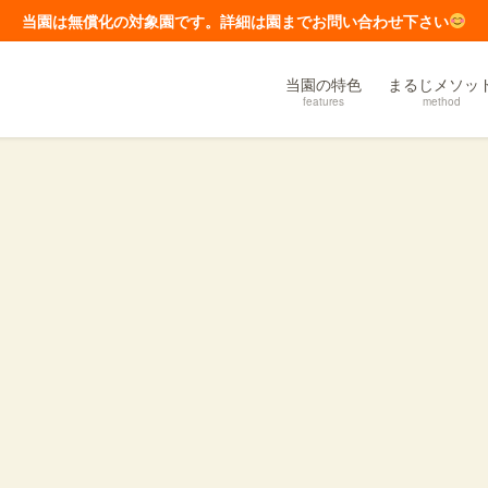
当園は無償化の対象園です。詳細は園までお問い合わせ下さい
当園の特色
まるじメソッ
features
method