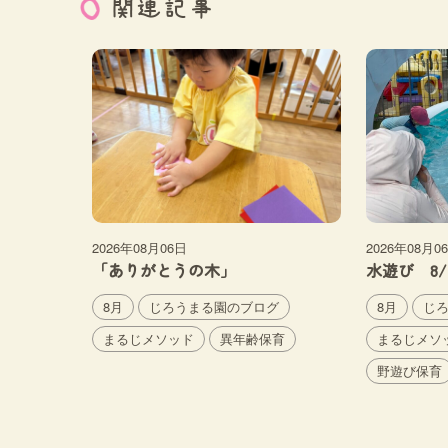
関連記事
2026年08月06日
2026年08月0
「ありがとうの木」
水遊び 8/
8月
じろうまる園のブログ
8月
じ
まるじメソッド
異年齢保育
まるじメソ
野遊び保育