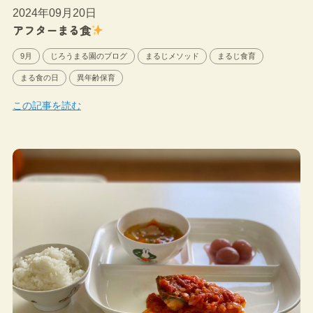
2024年09月20日
アフターまる食
9月
じろうまる園のブログ
まるじメソッド
まるじ食育
まる食の日
異年齢保育
この記事を読む