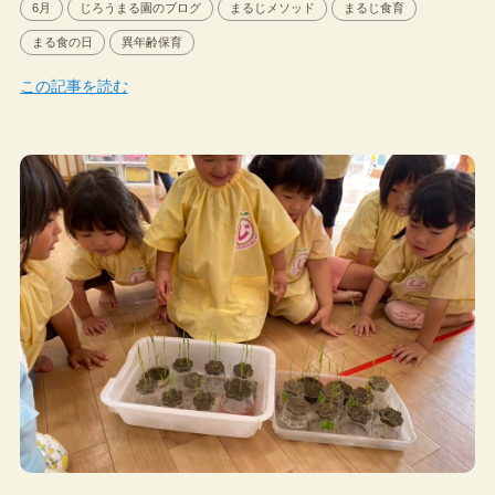
6月
じろうまる園のブログ
まるじメソッド
まるじ食育
まる食の日
異年齢保育
この記事を読む