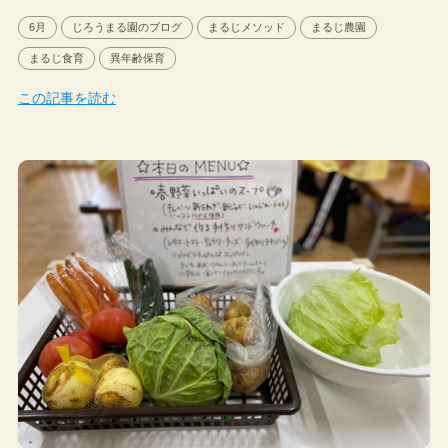
6月
じろうまる園のブログ
まるじメソッド
まるじ農園
まるじ食育
異年齢保育
この記事を読む