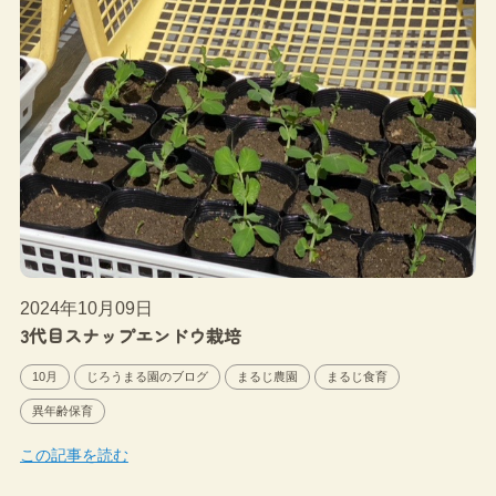
2024年10月09日
3代目スナップエンドウ栽培
10月
じろうまる園のブログ
まるじ農園
まるじ食育
異年齢保育
この記事を読む