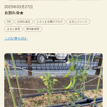
2025年03月27日
お別れ会★
3月
お別れ遠足
じろうまる園のブログ
まるじメソッド
まるじ食育
異年齢保育
この記事を読む