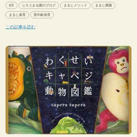
9月
じろうまる園のブログ
まるじメソッド
まるじ農園
まるじ食育
異年齢保育
この記事を読む