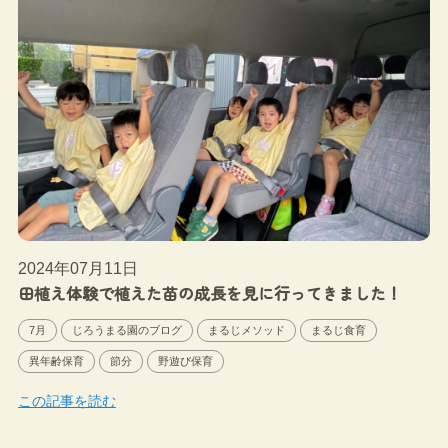
2024年07月11日
田植え体験で植えた苗の成長を見に行ってきました！
7月
じろうまる園のブログ
まるじメソッド
まるじ食育
異年齢保育
節分
野遊び保育
この記事を読む