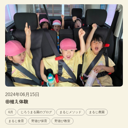
2024年06月15日
田植え体験
6月
じろうまる園のブログ
まるじメソッド
まるじ農園
まるじ食育
野遊び保育
野遊び教室