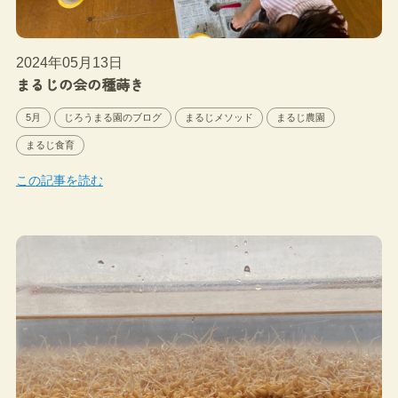
2024年05月13日
まるじの会の種蒔き
5月
じろうまる園のブログ
まるじメソッド
まるじ農園
まるじ食育
この記事を読む