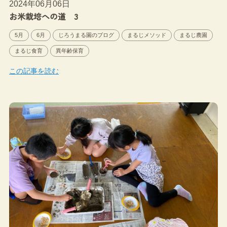
2024年06月06日
お米栽培への道 3
5月
6月
じろうまる園のブログ
まるじメソッド
まるじ農園
まるじ食育
異年齢保育
この記事を読む