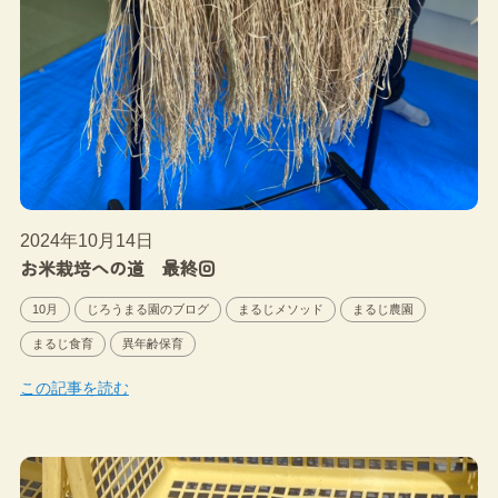
2024年10月14日
お米栽培への道 最終回
10月
じろうまる園のブログ
まるじメソッド
まるじ農園
まるじ食育
異年齢保育
この記事を読む