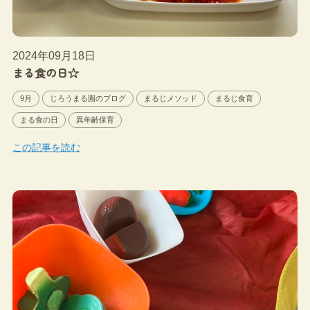
2024年09月18日
まる食の日☆
9月
じろうまる園のブログ
まるじメソッド
まるじ食育
まる食の日
異年齢保育
この記事を読む