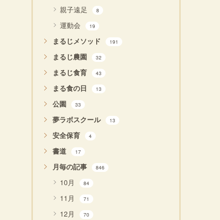
親子遠足
8
運動会
19
まるじメソッド
191
まるじ農園
32
まるじ食育
43
まる食の日
13
公園
33
夢ラボスクール
13
安全保育
4
書道
17
月毎の記事
846
10月
84
11月
71
12月
70