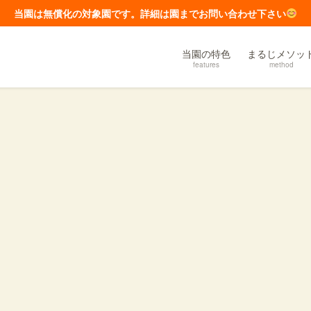
当園は無償化の対象園です。詳細は園までお問い合わせ下さい
当園の特色
まるじメソッ
features
method