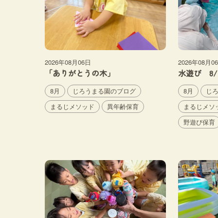
2026年08月06日
2026年08月0
「ありがとうの木」
水遊び 8/
8月
じろうまる園のブログ
8月
じ
まるじメソッド
異年齢保育
まるじメソ
野遊び保育