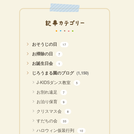
記事カテゴリー
おそうじの日
17
お掃除の日
7
お誕生日会
1
じろうまる園のブログ
(1,150)
J-KIDSダンス教室
5
お別れ遠足
7
お泊り保育
9
クリスマス会
8
すだちの会
33
ハロウィン仮装行列
10