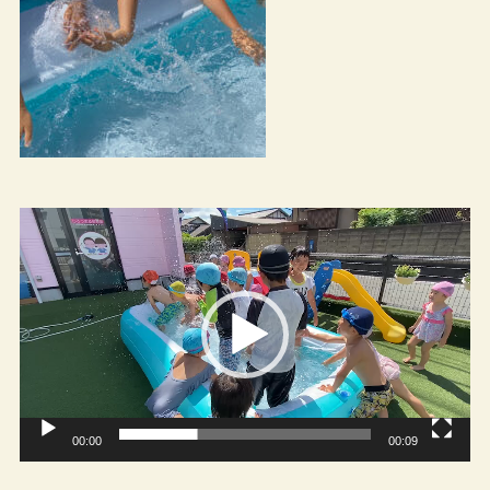
動
画
プ
レ
ー
ヤ
ー
00:00
00:09