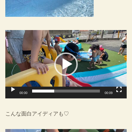
動
画
プ
レ
ー
ヤ
ー
00:00
00:09
こんな面白アイディアも♡