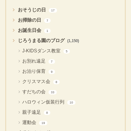
おそうじの日
17
お掃除の日
7
お誕生日会
1
じろうまる園のブログ
(1,150)
J-KIDSダンス教室
5
お別れ遠足
7
お泊り保育
9
クリスマス会
8
すだちの会
33
ハロウィン仮装行列
10
親子遠足
8
運動会
19