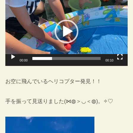
動
画
プ
レ
ー
ヤ
ー
00:00
00:10
お空に飛んでいるヘリコプター発見！！
手を振って見送りました(⋈◍＞◡＜◍)。✧♡