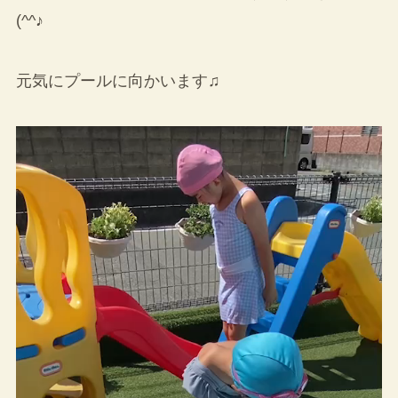
(^^♪
元気にプールに向かいます♫
動
画
プ
レ
ー
ヤ
ー