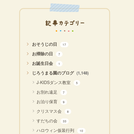
記事カテゴリー
おそうじの日
17
お掃除の日
7
お誕生日会
1
じろうまる園のブログ
(1,148)
J-KIDSダンス教室
5
お別れ遠足
7
お泊り保育
9
クリスマス会
8
すだちの会
33
ハロウィン仮装行列
10