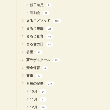
親子遠足
8
運動会
19
まるじメソッド
189
まるじ農園
32
まるじ食育
43
まる食の日
13
公園
33
夢ラボスクール
13
安全保育
4
書道
17
月毎の記事
844
10月
84
11月
71
12月
70