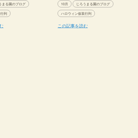
うまる園のブログ
10月
じろうまる園のブログ
装行列
ハロウィン仮装行列
む
この記事を読む