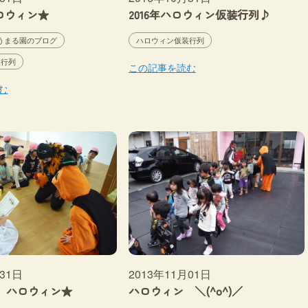
ハロウィン★
2016年ハロウィン仮装行列♪
うまる園のブログ
ハロウィン仮装行列
装行列
この記事を読む
む
月31日
2013年11月01日
 ハロウィン★
ハロウィン ＼(^o^)／